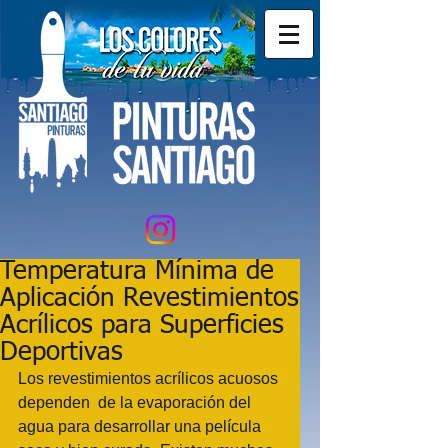
Temperatura Mínima de
Aplicación Revestimientos
Acrílicos para Superficies
Deportivas
Los revestimientos acrílicos acuosos 
dependen  de la evaporación del 
agua para desarrollar una película 