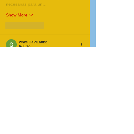
necesarias para un…
Show More
Like
Reply
whIte DaViLartist
Feb 20
Me apareció este sitio buscando cómo 
calcular una ponderación de 
calificaciones
 académicas, y me pareció 
ideal para estudiantes con varias 
evaluaciones.
Like
Reply
Featured Posts