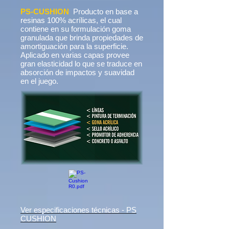
PS-CUSHION
Producto en base a
resinas 100% acrílicas, el cual
contiene en su formulación goma
granulada que brinda propiedades de
amortiguación para la superficie.
Aplicado en varias capas provee
gran elasticidad lo que se traduce en
absorción de impactos y suavidad
en el juego.
Ver especificaciones técnicas - PS
CUSHION