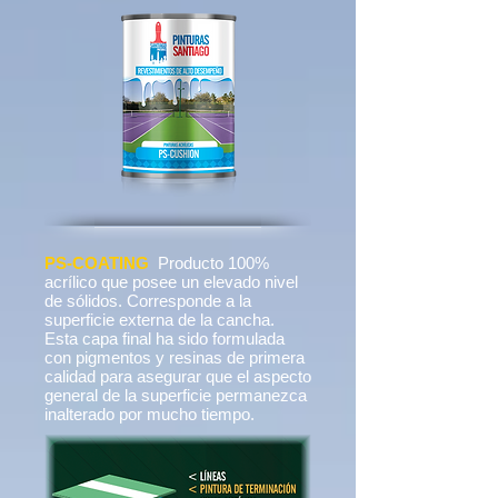
PS-COATING
Producto 100%
acrílico que posee un elevado nivel
de sólidos. Corresponde a la
superficie externa de la cancha.
Esta capa final ha sido formulada
con pigmentos y resinas de primera
calidad para asegurar que el aspecto
general de la superficie permanezca
inalterado por mucho tiempo.