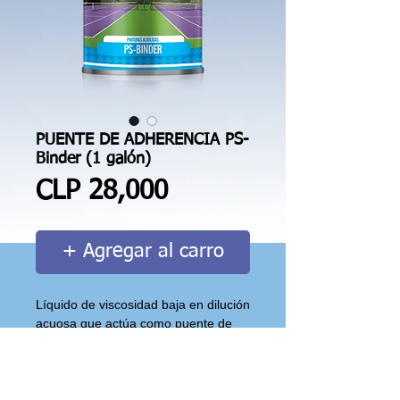
PUENTE DE ADHERENCIA PS-
Binder (1 galón)
Price
CLP 28,000
+ Agregar al carro
Líquido de viscosidad baja en dilución 
acuosa que actúa como puente de 
adherencia entre las capas de 
pavimento y las capas de pintura 
subsecuentes. En su formulación 
incorpora compuestos de la más alta 