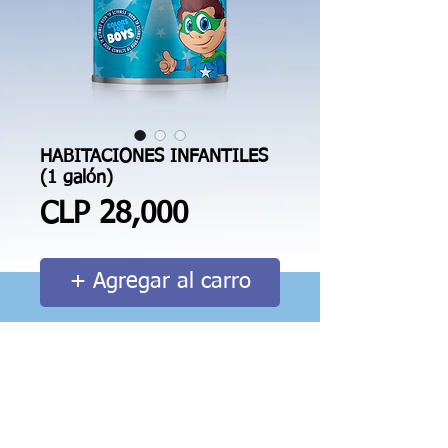
HABITACIONES INFANTILES
(1 galón)
Price
CLP 28,000
+ Agregar al carro
Esmalte al agua acrílico de colores 
especialmente escogidos para 
habitaciones infantiles. La pintura 
deja un agradable aroma que 
perdura por semanas.