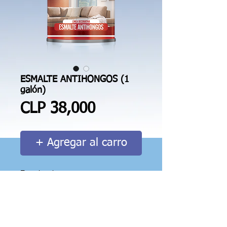
ESMALTE ANTIHONGOS (1
galón)
Price
CLP 38,000
+ Agregar al carro
Esmalte al agua mate para uso 
profesional en superficies con 
posibilidad de mohos. Buena 
cubrición, adherencia, blancura, 
rendimiento, resistencia al lavado y 
aplicación.