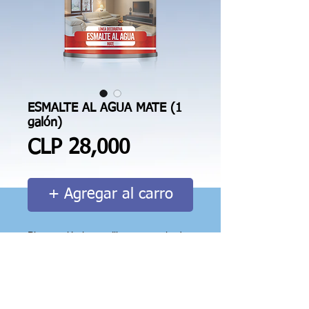
ESMALTE AL AGUA MATE (1
galón)
Price
CLP 28,000
+ Agregar al carro
Pintura plástica acrílica con acabado 
satinado y excelente podre cubriente. 
Para acabados lisos que requieran 
perfecta terminación, intensidad del 
color, dureza y resistencia al rayado. 
Fácil aplicación.