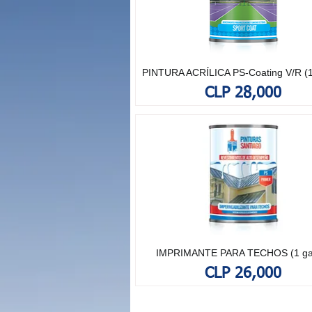
PINTURA ACRÍLICA PS-Coating V/R (1
Price
CLP 28,000
IMPRIMANTE PARA TECHOS (1 ga
Price
CLP 26,000