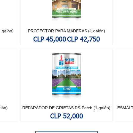
 galón)
PROTECTOR PARA MADERAS (1 galón)
Regular Price
Sale Price
CLP 45,000
CLP 42,750
lón)
REPARADOR DE GRIETAS PS-Patch (1 galón)
ESMALT
Price
CLP 52,000